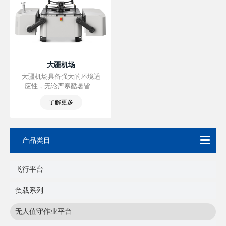
大疆机场
大疆机场具备强大的环境适
应性，无论严寒酷暑皆可
7×24 小时无人值守作业。 通
了解更多
过大疆司空 2 ，远程制定飞
行计划、自动执行任务，解
放繁复劳动。 高度一体化设
计，支持快速部署。
产品类目
飞行平台
负载系列
无人值守作业平台