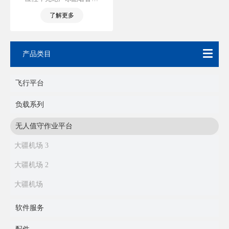
7×24 小时无人值守作业。 通
了解更多
过大疆司空 2 ，远程制定飞
行计划、自动执行任务，解
放繁复劳动。 高度一体化设
计，支持快速部署。
产品类目
飞行平台
负载系列
无人值守作业平台
大疆机场 3
大疆机场 2
大疆机场
软件服务