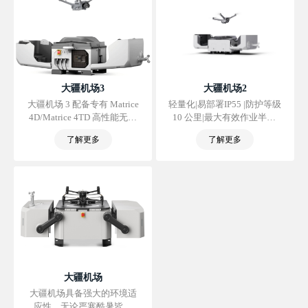
大疆机场3
大疆机场2
大疆机场 3 配备专有 Matrice
轻量化|易部署IP55 |防护等级
4D/Matrice 4TD 高性能无人
10 公里|最大有效作业半径|
机，赋能全天候、全场景无
集成环境监控系统|支持云端
了解更多
了解更多
人值守作业，并首次支持车
建模|支持指点飞行
载移动部署，从容驾驭各种
作业环境。无人机所搭载相
机与 Matrice 4 系列一脉相
承，且飞行及防护性能更
佳，还可搭配 DJI RC Plus 2
行业版遥控器单独使用。通
过大疆司空 2，结合全新智
能功能，进一步节省作业时
间和人力成本。
大疆机场
大疆机场具备强大的环境适
应性，无论严寒酷暑皆可