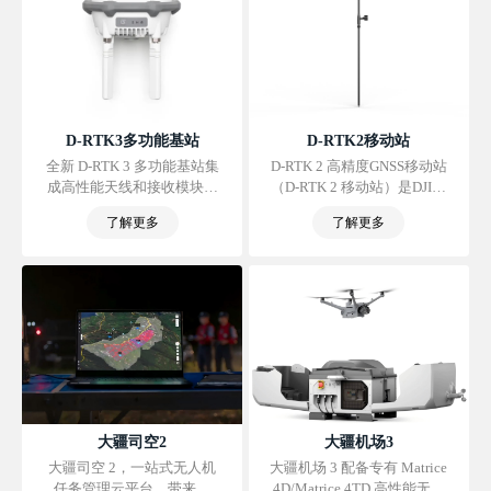
D-RTK3多功能基站
D-RTK2移动站
全新 D-RTK 3 多功能基站集
D-RTK 2 高精度GNSS移动站
成高性能天线和接收模块，
（D-RTK 2 移动站）是DJI研
可追踪解算全球主流卫星导
发的高精度接收机系统，支
了解更多
了解更多
航系统数据，且支持多种数
持全球主流卫星导航系统。
据传输链路。凭借这些出众
同时，D-RTK 2 移动站集成
性能，它既可作为基准站同
的多种数据传输链路以及高
时帮助多台无人机实现厘米
性能传感器，为飞行平台提
级定位，又可在中继站模式
供实时差分数据，让其获得
下拓展无人机和大疆机场 3
厘米级的三维定位和精准定
的作业范围；更有全新的流
向，弥补了GPS、气压计和
动站模式，配合大疆行业
指南针的不足，为高精度应
app 与大疆智图，可为高精
用需求提供精确、可靠的系
度航测应用提供一站式解决
统解决方案。
方案。
大疆司空2
大疆机场3
大疆司空 2，一站式无人机
大疆机场 3 配备专有 Matrice
任务管理云平台，带来全
4D/Matrice 4TD 高性能无人