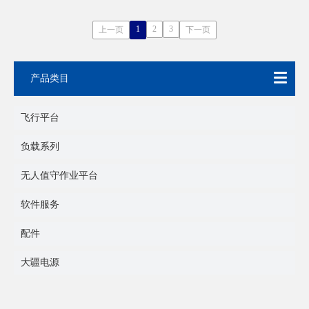
术，亮度高，照明距离远，
并支持多种光照模式，适用
于公共安全、应急救援、巡
1
2
3
上一页
下一页
检等夜间作业场景。
产品类目
飞行平台
负载系列
无人值守作业平台
软件服务
配件
大疆电源