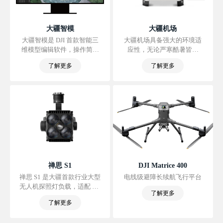
大疆智模
大疆机场
大疆智模是 DJI 首款智能三
大疆机场具备强大的环境适
维模型编辑软件，操作简单
应性，无论严寒酷暑皆可
易上手，助你高效完成模型
7×24 小时无人值守作业。 通
了解更多
了解更多
修饰工作。它能准确识别模
过大疆司空 2 ，远程制定飞
型中的悬浮物、破洞和车
行计划、自动执行任务，解
辆，一键修复模型网格，快
放繁复劳动。 高度一体化设
速生成真实纹理，极大地简
计，支持快速部署。
化模型编辑工作；搭配 DJI
行业无人机与大疆智图软
件，可构建涵盖航测、建
模、修模和分享的一体化解
决方案，满足测绘、消防、
应急、交通等领域的作业需
求。
禅思 S1
DJI Matrice 400
禅思 S1 是大疆首款行业大型
电线级避障长续航飞行平台
无人机探照灯负载，适配 DJI
了解更多
Matrice 400、Matrice 350
了解更多
RTK 和 Matrice 300 RTK 无
人机，采用 LEP 激光白光技