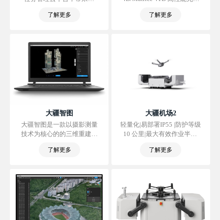
面、实时的态势感知，实现
机，赋能全天候、全场景无
了解更多
了解更多
团队信息高效聚合、处理与
人值守作业，并首次支持车
同步。
载移动部署，从容驾驭各种
作业环境。无人机所搭载相
机与 Matrice 4 系列一脉相
承，且飞行及防护性能更
佳，还可搭配 DJI RC Plus 2
行业版遥控器单独使用。通
过大疆司空 2，结合全新智
能功能，进一步节省作业时
间和人力成本。
大疆智图
大疆机场2
大疆智图是一款以摄影测量
轻量化|易部署IP55 |防护等级
技术为核心的的三维重建软
10 公里|最大有效作业半径|
件，可支持各类可见光精准
集成环境监控系统|支持云端
了解更多
了解更多
高效二三维重建、大疆激光
建模|支持指点飞行
雷达的数据处理。 大疆智图
与大疆行业无人机和负载可
形成完美搭配，形成面向测
绘、电力、应急、建筑、交
通、农业等垂直领域完整的
应用解决方案。