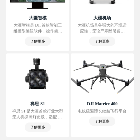
大疆智模
大疆机场
大疆智模是 DJI 首款智能三
大疆机场具备强大的环境适
维模型编辑软件，操作简单
应性，无论严寒酷暑皆可
易上手，助你高效完成模型
7×24 小时无人值守作业。 通
了解更多
了解更多
修饰工作。它能准确识别模
过大疆司空 2 ，远程制定飞
型中的悬浮物、破洞和车
行计划、自动执行任务，解
辆，一键修复模型网格，快
放繁复劳动。 高度一体化设
速生成真实纹理，极大地简
计，支持快速部署。
化模型编辑工作；搭配 DJI
行业无人机与大疆智图软
件，可构建涵盖航测、建
模、修模和分享的一体化解
决方案，满足测绘、消防、
应急、交通等领域的作业需
求。
禅思 S1
DJI Matrice 400
禅思 S1 是大疆首款行业大型
电线级避障长续航飞行平台
无人机探照灯负载，适配 DJI
了解更多
Matrice 400、Matrice 350
了解更多
RTK 和 Matrice 300 RTK 无
人机，采用 LEP 激光白光技