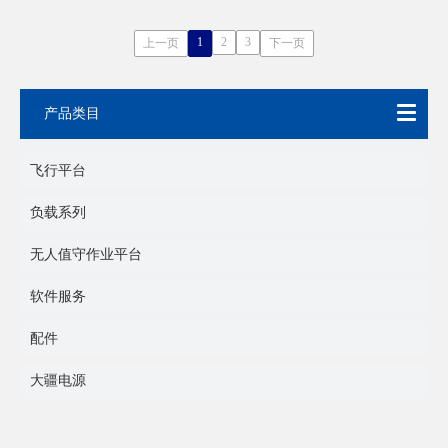
术，亮度高，照明距离远，
并支持多种光照模式，适用
于公共安全、应急救援、巡
1
2
3
上一页
下一页
检等夜间作业场景。
产品类目
飞行平台
负载系列
无人值守作业平台
软件服务
配件
大疆电源