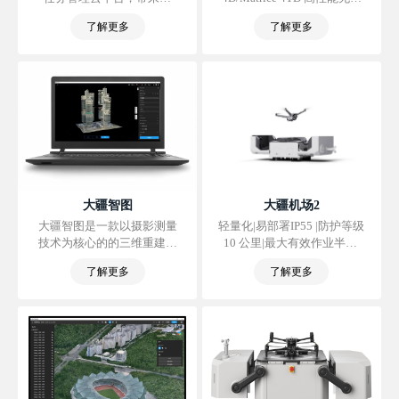
面、实时的态势感知，实现
机，赋能全天候、全场景无
了解更多
了解更多
团队信息高效聚合、处理与
人值守作业，并首次支持车
同步。
载移动部署，从容驾驭各种
作业环境。无人机所搭载相
机与 Matrice 4 系列一脉相
承，且飞行及防护性能更
佳，还可搭配 DJI RC Plus 2
行业版遥控器单独使用。通
过大疆司空 2，结合全新智
能功能，进一步节省作业时
间和人力成本。
大疆智图
大疆机场2
大疆智图是一款以摄影测量
轻量化|易部署IP55 |防护等级
技术为核心的的三维重建软
10 公里|最大有效作业半径|
件，可支持各类可见光精准
集成环境监控系统|支持云端
了解更多
了解更多
高效二三维重建、大疆激光
建模|支持指点飞行
雷达的数据处理。 大疆智图
与大疆行业无人机和负载可
形成完美搭配，形成面向测
绘、电力、应急、建筑、交
通、农业等垂直领域完整的
应用解决方案。