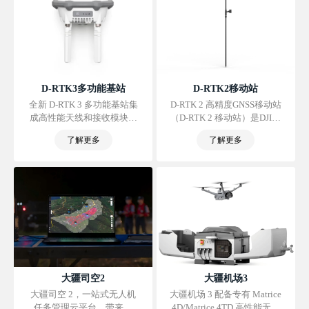
D-RTK3多功能基站
D-RTK2移动站
全新 D-RTK 3 多功能基站集
D-RTK 2 高精度GNSS移动站
成高性能天线和接收模块，
（D-RTK 2 移动站）是DJI研
可追踪解算全球主流卫星导
发的高精度接收机系统，支
了解更多
了解更多
航系统数据，且支持多种数
持全球主流卫星导航系统。
据传输链路。凭借这些出众
同时，D-RTK 2 移动站集成
性能，它既可作为基准站同
的多种数据传输链路以及高
时帮助多台无人机实现厘米
性能传感器，为飞行平台提
级定位，又可在中继站模式
供实时差分数据，让其获得
下拓展无人机和大疆机场 3
厘米级的三维定位和精准定
的作业范围；更有全新的流
向，弥补了GPS、气压计和
动站模式，配合大疆行业
指南针的不足，为高精度应
app 与大疆智图，可为高精
用需求提供精确、可靠的系
度航测应用提供一站式解决
统解决方案。
方案。
大疆司空2
大疆机场3
大疆司空 2，一站式无人机
大疆机场 3 配备专有 Matrice
任务管理云平台，带来全
4D/Matrice 4TD 高性能无人